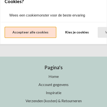
Cookies?
Vragen over je bestelling? Bel/app 06-22182827of mail
info@ansje.eu.
Ansje bezoeken, dat kan buiten de lestijden om. App of bel
Wees een cookiemonster voor de beste ervaring
voor dag/tijd.
Accepteer alle cookies
Kies je cookies
Pagina's
Home
Account gegevens
Inspiratie
Verzenden (kosten) & Retourneren