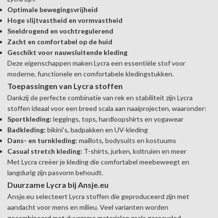
Optimale bewegingsvrijheid
Hoge slijtvastheid en vormvastheid
Sneldrogend en vochtregulerend
Zacht en comfortabel op de huid
Geschikt voor nauwsluitende kleding
Deze eigenschappen maken Lycra een essentiële stof voor
moderne, functionele en comfortabele kledingstukken.
Toepassingen van Lycra stoffen
Dankzij de perfecte combinatie van rek en stabiliteit zijn Lycra
stoffen ideaal voor een breed scala aan naaiprojecten, waaronder:
Sportkleding:
leggings, tops, hardloopshirts en yogawear
Badkleding:
bikini’s, badpakken en UV-kleding
Dans- en turnkleding:
maillots, bodysuits en kostuums
Casual stretch kleding:
T-shirts, jurken, koltruien en meer
Met Lycra creëer je kleding die comfortabel meebeweegt en
langdurig zijn pasvorm behoudt.
Duurzame Lycra bij Ansje.eu
Ansje.eu selecteert Lycra stoffen die geproduceerd zijn met
aandacht voor mens en milieu. Veel varianten worden
gecombineerd met duurzame materialen zoals gerecycled