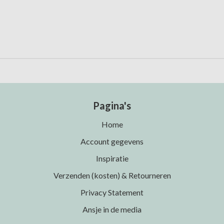
€
€
€
€
1,00
0,60
4,50
1,60
Pagina's
Home
Account gegevens
Inspiratie
Verzenden (kosten) & Retourneren
Privacy Statement
Ansje in de media