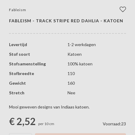
Fableism
FABLEISM - TRACK STRIPE RED DAHLIA - KATOEN
Levertijd
1-2 werkdagen
Stof soort
Katoen
Stofsamenstelling
100% katoen
Stofbreedte
110
Gewicht
160
Stretch
Nee
Mooi geweven designs van Indiaas katoen.
€
2,52
Voorraad:23
per 10 cm